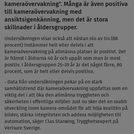
kameraövervakning". Många är även positiva
till kameraövervakning med
ansiktsigenkänning, men det är stora
skillnader i åldersgrupper.
Undersökningen visar också att nästan nio av tio (88
procent) instämmer helt eller delvis i att
kameraövervakning på allmänna platser är positivt. Det
är främst i åldrarna 40 år och uppåt som man är mest
positiv. I åldersgruppen 25–39 år är det något färre, 80
procent, som är helt eller delvis positiva.
- Data från undersökningen pekar på en stark
samhällstrend där kameraövervakning uppfattas som en
viktig del i att öka den allmänna tryggheten och
säkerheten i offentliga miljöer. Just nu sker det en snabb
utveckling inom kamera-området för att höja kvalitén på
bilder, stärka integriteten och addera möjligheten till
automation, säger Clas Starwing, Trygghetsexpert på
Verisure Sverige.