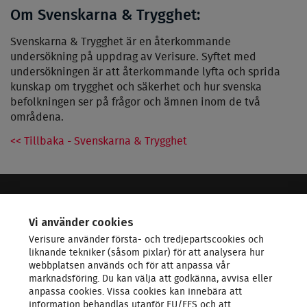
Om Svenskarna & Trygghet:
Svenskarna & Trygghet är en återkommande
undersökning på uppdrag av Verisure. Syftet med
undersökningen är att återkommande lyfta och sprida
kunskap om trygghet och säkerhet och hur svenska
befolkningen ser på frågor och ämnen inom de två
områdena.
<< Tillbaka - Svenskarna & Trygghet
VERISURE - LEDANDE INOM SÄKERHET
Vi använder cookies
Verisure använder första- och tredjepartscookies och
KONTAKTA OSS
liknande tekniker (såsom pixlar) för att analysera hur
webbplatsen används och för att anpassa vår
marknadsföring. Du kan välja att godkänna, avvisa eller
LARMSYSTEM
anpassa cookies. Vissa cookies kan innebära att
information behandlas utanför EU/EES och att