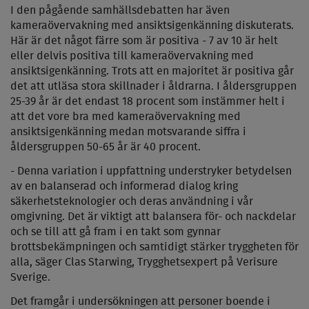
I den pågående samhällsdebatten har även
kameraövervakning med ansiktsigenkänning diskuterats.
Här är det något färre som är positiva - 7 av 10 är helt
eller delvis positiva till kameraövervakning med
ansiktsigenkänning. Trots att en majoritet är positiva går
det att utläsa stora skillnader i åldrarna. I åldersgruppen
25-39 år är det endast 18 procent som instämmer helt i
att det vore bra med kameraövervakning med
ansiktsigenkänning medan motsvarande siffra i
åldersgruppen 50-65 år är 40 procent.
- Denna variation i uppfattning understryker betydelsen
av en balanserad och informerad dialog kring
säkerhetsteknologier och deras användning i vår
omgivning. Det är viktigt att balansera för- och nackdelar
och se till att gå fram i en takt som gynnar
brottsbekämpningen och samtidigt stärker tryggheten för
alla, säger Clas Starwing, Trygghetsexpert på Verisure
Sverige.
Det framgår i undersökningen att personer boende i