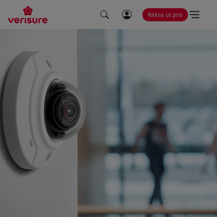
Räkna ut pris
LÄNK
SÖK
TILL
MINA
SIDOR