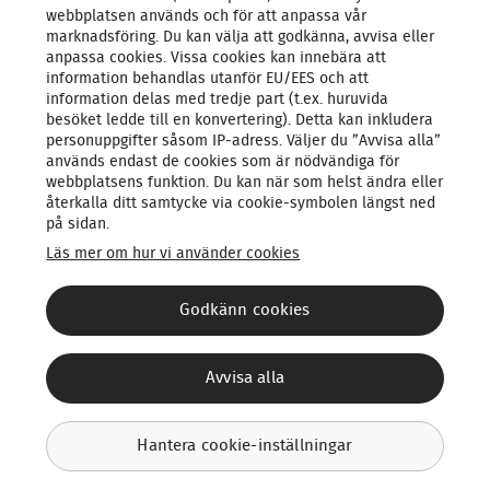
webbplatsen används och för att anpassa vår
marknadsföring. Du kan välja att godkänna, avvisa eller
LARMSYSTEM
anpassa cookies. Vissa cookies kan innebära att
information behandlas utanför EU/EES och att
information delas med tredje part (t.ex. huruvida
PRODUKTER & TJÄNSTER
besöket ledde till en konvertering). Detta kan inkludera
personuppgifter såsom IP‑adress. Väljer du ”Avvisa alla”
används endast de cookies som är nödvändiga för
OM OSS
webbplatsens funktion. Du kan när som helst ändra eller
återkalla ditt samtycke via cookie‑symbolen längst ned
på sidan.
Läs mer om hur vi använder cookies
Godkänn cookies
Integritetsmeddelande
Utöva dina rättigheter
Avvisa alla
Ansvarsfull rapportering
FAQ - Tjänster och avtal
Cookiepolicy
Hantera cookie-inställningar
Hantera cookie-inställningar