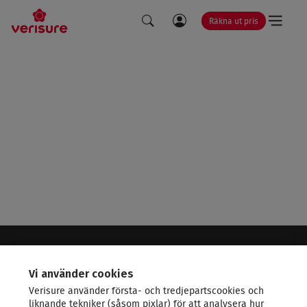
Räkna ut pris
LÄNK
SÖK
TILL
MINA
SIDOR
VERISURE - LEDANDE INOM SÄKERHET
Vi använder cookies
Verisure använder första- och tredjepartscookies och
KONTAKTA OSS
liknande tekniker (såsom pixlar) för att analysera hur