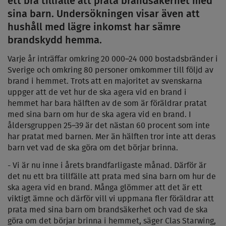
ett bra tillfälle att prata brandsäkerhet med
sina barn. Undersökningen visar även att
hushåll med lägre inkomst har sämre
brandskydd hemma.
Varje år inträffar omkring 20 000–24 000 bostadsbränder i
Sverige och omkring 80 personer omkommer till följd av
brand i hemmet. Trots att en majoritet av svenskarna
uppger att de vet hur de ska agera vid en brand i
hemmet har bara hälften av de som är föräldrar pratat
med sina barn om hur de ska agera vid en brand. I
åldersgruppen 25–39 är det nästan 60 procent som inte
har pratat med barnen. Mer än hälften tror inte att deras
barn vet vad de ska göra om det börjar brinna.
- Vi är nu inne i årets brandfarligaste månad. Därför är
det nu ett bra tillfälle att prata med sina barn om hur de
ska agera vid en brand. Många glömmer att det är ett
viktigt ämne och därför vill vi uppmana fler föräldrar att
prata med sina barn om brandsäkerhet och vad de ska
göra om det börjar brinna i hemmet, säger Clas Starwing,