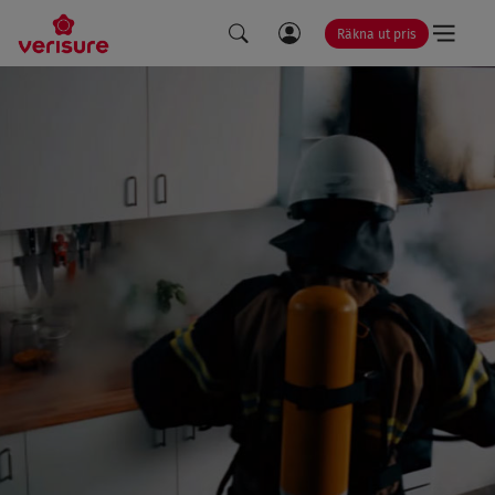
Räkna ut pris
LÄNK
SÖK
TILL
MINA
SIDOR