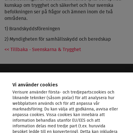
kunskap om trygghet och säkerhet och hur svenska
befolkningen ser på frågor och ämnen inom de två
områdena.
1) Brandskyddsföreningen
2) Myndigheten för samhällsskydd och beredskap
<< Tillbaka - Svenskarna & Trygghet
VERISURE - LEDANDE INOM SÄKERHET
Vi använder cookies
Verisure använder första- och tredjepartscookies och
KONTAKTA OSS
liknande tekniker (såsom pixlar) för att analysera hur
webbplatsen används och för att anpassa vår
marknadsföring. Du kan välja att godkänna, avvisa eller
LARMSYSTEM
anpassa cookies. Vissa cookies kan innebära att
information behandlas utanför EU/EES och att
information delas med tredje part (t.ex. huruvida
PRODUKTER & TJÄNSTER
besöket ledde till en konvertering). Detta kan inkludera