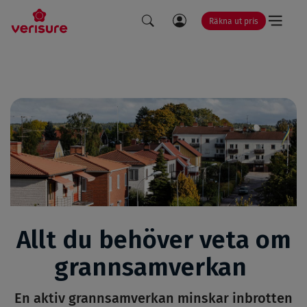
Räkna ut pris
LÄNK
SÖK
TILL
MINA
SIDOR
Allt du behöver veta om
grannsamverkan
En aktiv grannsamverkan minskar inbrotten