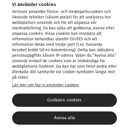
VERISURE - LEDANDE INOM SÄKERHET
Vi använder cookies
Verisure använder första- och tredjepartscookies och
KONTAKTA OSS
liknande tekniker (såsom pixlar) för att analysera hur
webbplatsen används och för att anpassa vår
marknadsföring. Du kan välja att godkänna, avvisa eller
LARMSYSTEM
anpassa cookies. Vissa cookies kan innebära att
information behandlas utanför EU/EES och att
information delas med tredje part (t.ex. huruvida
PRODUKTER & TJÄNSTER
besöket ledde till en konvertering). Detta kan inkludera
personuppgifter såsom IP‑adress. Väljer du ”Avvisa alla”
används endast de cookies som är nödvändiga för
OM OSS
webbplatsens funktion. Du kan när som helst ändra eller
återkalla ditt samtycke via cookie‑symbolen längst ned
på sidan.
Läs mer om hur vi använder cookies
Godkänn cookies
Integritetsmeddelande
Utöva dina rättigheter
Avvisa alla
Ansvarsfull rapportering
FAQ - Tjänster och avtal
Cookiepolicy
Hantera cookie-inställningar