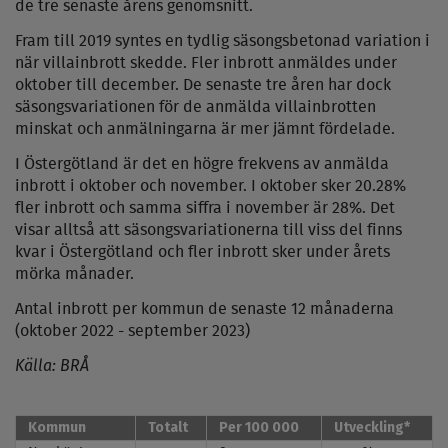
de tre senaste årens genomsnitt.
Fram till 2019 syntes en tydlig säsongsbetonad variation i
när villainbrott skedde. Fler inbrott anmäldes under
oktober till december. De senaste tre åren har dock
säsongsvariationen för de anmälda villainbrotten
minskat och anmälningarna är mer jämnt fördelade.
I Östergötland är det en högre frekvens av anmälda
inbrott i oktober och november. I oktober sker 20.28%
fler inbrott och samma siffra i november är 28%. Det
visar alltså att säsongsvariationerna till viss del finns
kvar i Östergötland och fler inbrott sker under årets
mörka månader.
Antal inbrott per kommun de senaste 12 månaderna
(oktober 2022 - september 2023)
Källa: BRÅ
Kommun
Totalt
Per 100 000
Utveckling*