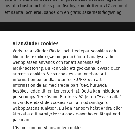
just din bostad och dess planlösning, kompletterar vi även med
ett samtal och erbjudande om en gratis säkerhetsrådgivning.
VERISURE - LEDANDE INOM SÄKERHET
Vi använder cookies
Verisure använder första- och tredjepartscookies och
KONTAKTA OSS
liknande tekniker (såsom pixlar) för att analysera hur
webbplatsen används och för att anpassa vår
marknadsföring. Du kan välja att godkänna, avvisa eller
LARMSYSTEM
anpassa cookies. Vissa cookies kan innebära att
information behandlas utanför EU/EES och att
information delas med tredje part (t.ex. huruvida
PRODUKTER & TJÄNSTER
besöket ledde till en konvertering). Detta kan inkludera
personuppgifter såsom IP‑adress. Väljer du ”Avvisa alla”
används endast de cookies som är nödvändiga för
OM OSS
webbplatsens funktion. Du kan när som helst ändra eller
återkalla ditt samtycke via cookie‑symbolen längst ned
på sidan.
Läs mer om hur vi använder cookies