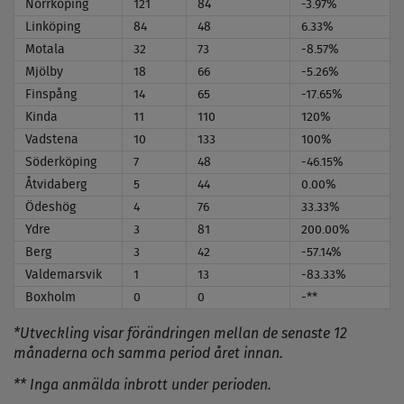
Norrköping
121
84
-3.97%
Linköping
84
48
6.33%
Motala
32
73
-8.57%
Mjölby
18
66
-5.26%
Finspång
14
65
-17.65%
Kinda
11
110
120%
Vadstena
10
133
100%
Söderköping
7
48
-46.15%
Åtvidaberg
5
44
0.00%
Ödeshög
4
76
33.33%
Ydre
3
81
200.00%
Berg
3
42
-57.14%
Valdemarsvik
1
13
-83.33%
Boxholm
0
0
-**
*Utveckling visar förändringen mellan de senaste 12
månaderna och samma period året innan.
** Inga anmälda inbrott under perioden.