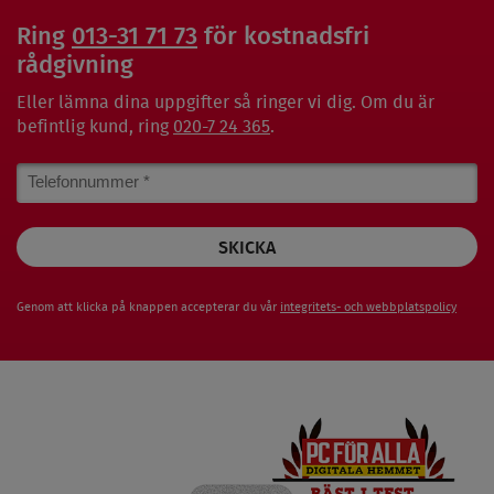
Ring
013-31 71 73
för kostnadsfri
rådgivning
Eller lämna dina uppgifter så ringer vi dig. Om du är
befintlig kund, ring
020-7 24 365
.
Phone
Number
Genom att klicka på knappen accepterar du vår
integritets- och webbplatspolicy