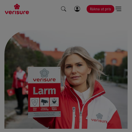
Räkna ut pris
LÄNK
SÖK
TILL
MINA
SIDOR