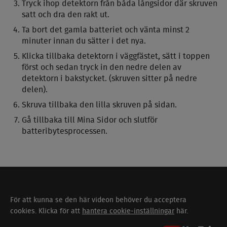
Tryck ihop detektorn från båda långsidor där skruven
satt och dra den rakt ut.
Ta bort det gamla batteriet och vänta minst 2
minuter innan du sätter i det nya.
Klicka tillbaka detektorn i väggfästet, sätt i toppen
först och sedan tryck in den nedre delen av
detektorn i bakstycket. (skruven sitter på nedre
delen).
Skruva tillbaka den lilla skruven på sidan.
Gå tillbaka till Mina Sidor och slutför
batteribytesprocessen.
För att kunna se den här videon behöver du acceptera
cookies. Klicka för att
hantera cookie-inställningar
här.