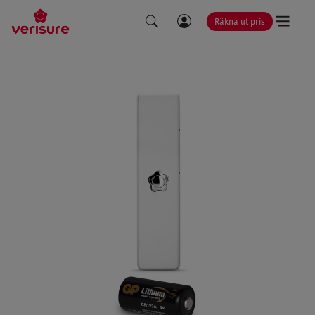
Räkna ut pris
LÄNK
SÖK
TILL
MINA
SIDOR