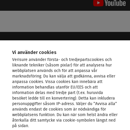
VERISURE - LEDANDE INOM SÄKERHET
Vi använder cookies
Verisure använder första- och tredjepartscookies och
KONTAKTA OSS
liknande tekniker (såsom pixlar) för att analysera hur
webbplatsen används och för att anpassa vår
marknadsföring. Du kan välja att godkänna, avvisa eller
LARMSYSTEM
anpassa cookies. Vissa cookies kan innebära att
information behandlas utanför EU/EES och att
information delas med tredje part (t.ex. huruvida
PRODUKTER & TJÄNSTER
besöket ledde till en konvertering). Detta kan inkludera
personuppgifter såsom IP‑adress. Väljer du ”Avvisa alla”
används endast de cookies som är nödvändiga för
OM OSS
webbplatsens funktion. Du kan när som helst ändra eller
återkalla ditt samtycke via cookie‑symbolen längst ned
på sidan.