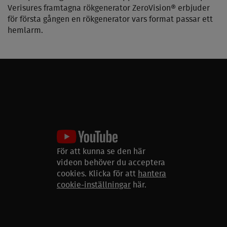
Verisures framtagna rökgenerator ZeroVision® erbjuder
för första gången en rökgenerator vars format passar ett
hemlarm.
Se filmen! Så funkar
För att kunna se den här
ZeroVision®
videon behöver du acceptera
1.13
cookies. Klicka för att
hantera
cookie-inställningar
här.