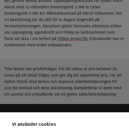
oss genom denna annons. Uppkopplingskostnad för Smart Voice
Alarm med 12-månaders bindningstid: 3 990 kr (utan
bindningstid: 5 990 kr). Månadskostnad på 599 kr tillkommer. Vid
en beställning har du rätt till 14 dagars ångerrätt på
hemlarmslösningen. Därutöver gäller Verisures allmänna villkor
om uppsägning, äganderätt och friköp av larmsystemet som
finns att läsa i sin helhet på
Villkor privat-ftg
. Erbjudandet kan ej
kombineras med andra erbjudanden.
*Här börjar din prisförfrågan. För att räkna ut pris behöver du
svara på ett antal frågor, som ger dig ett uppskattat pris. För att
bättre förstå dina behov och anpassa säkerhetslösningen till
just din bostad och dess planlösning, kompletterar vi även med
ett samtal och erbjudande om en gratis säkerhetsrådgivning.
VERISURE - LEDANDE INOM SÄKERHET
Vi använder cookies