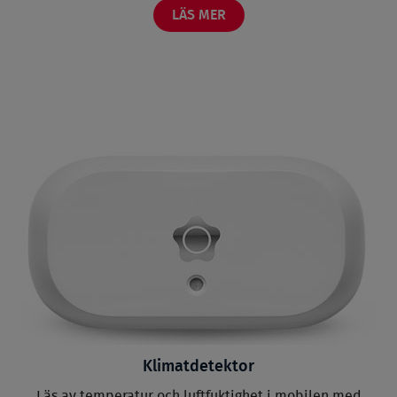
LÄS MER
Klimatdetektor
Läs av temperatur och luftfuktighet i mobilen med