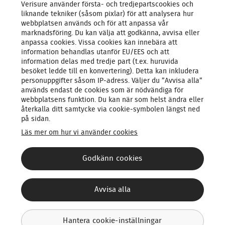
Verisure använder första- och tredjepartscookies och
KONTAKTA OSS
liknande tekniker (såsom pixlar) för att analysera hur
webbplatsen används och för att anpassa vår
marknadsföring. Du kan välja att godkänna, avvisa eller
LARMSYSTEM
anpassa cookies. Vissa cookies kan innebära att
information behandlas utanför EU/EES och att
information delas med tredje part (t.ex. huruvida
PRODUKTER & TJÄNSTER
besöket ledde till en konvertering). Detta kan inkludera
personuppgifter såsom IP‑adress. Väljer du ”Avvisa alla”
används endast de cookies som är nödvändiga för
OM OSS
webbplatsens funktion. Du kan när som helst ändra eller
återkalla ditt samtycke via cookie‑symbolen längst ned
på sidan.
Läs mer om hur vi använder cookies
Godkänn cookies
Integritetsmeddelande
Utöva dina rättigheter
Avvisa alla
Ansvarsfull rapportering
FAQ - Tjänster och avtal
Cookiepolicy
Hantera cookie-inställningar
Hantera cookie-inställningar