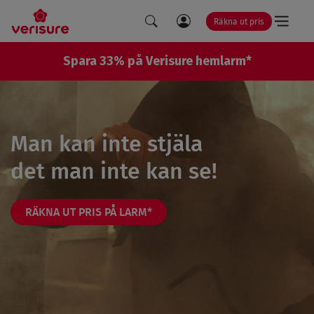
Räkna ut pris
LÄNK
SÖK
TA DEL AV ERBJUDANDET HÄR
Spara 33% på Verisure hemlarm*
TILL
MINA
SIDOR
Man kan inte stjäla
det man inte kan se!
RÄKNA UT PRIS PÅ LARM*