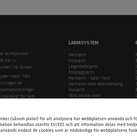
LARMSYSTEM
de larmtjänster
Hemlarm
88 har vi
Villalarm
Lägenhetslarm
nder i 18 länder.
Företagslarm
tyder mest. Från
Hemlarm - bäst i test
ecklingen av
Hemlarm med abonnemang
äkerhetslösningar
Huslarm
Våra lokala sidor
illgängligt för hem
nder bland de mest
niker (såsom pixlar) för att analysera hur webbplatsen används och fö
mation behandlas utanför EU/EES och att information delas med tredje p
” används endast de cookies som är nödvändiga för webbplatsens funkti