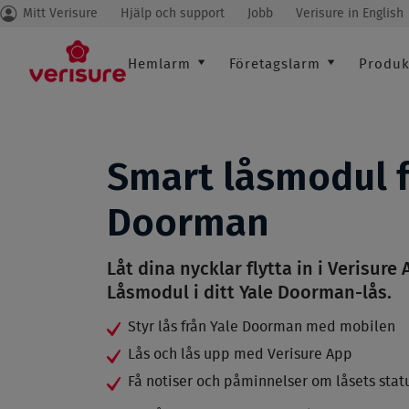
Mitt Verisure
Hjälp och support
Jobb
Verisure in English
Secondary
menu
Main
Hemlarm
Företagslarm
Produk
navigation
Smart låsmodul f
Doorman
Låt dina nycklar flytta in i Verisure
Låsmodul i ditt Yale Doorman-lås.
Styr lås från Yale Doorman med mobilen
Lås och lås upp med Verisure App
Få notiser och påminnelser om låsets stat