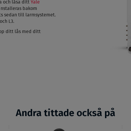
 och låsa ditt
Yale
installeras bakom
s sedan till larmsystemet.
och L3.
p ditt lås med ditt
p
Andra tittade också på