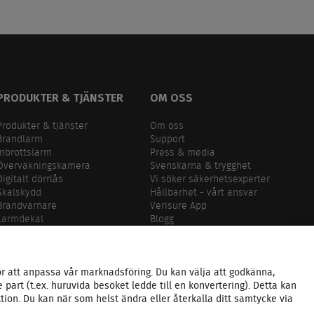
PRODUKTER & TJÄNSTER
OM OSS
Produkter & tjänster
Om oss
Brandlarm
Support
Inbrottslarm
Press & media
Övervakningskamera
Svenskarna & trygghet
Digitalt dörrlås
Vi söker säkerhetsexperter
Skalskydd
Hållbarhet - vårt ansvar
Brandvarnare
Verisure App
Larmdekal
Blogg
r att anpassa vår marknadsföring. Du kan välja att godkänna,
art (t.ex. huruvida besöket ledde till en konvertering). Detta kan
on. Du kan när som helst ändra eller återkalla ditt samtycke via