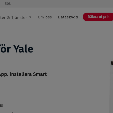
Sök
Räkna ut pris
Om oss
Dataskydd
ter & Tjänster
SÖK
ör Yale
 App. Installera Smart
us