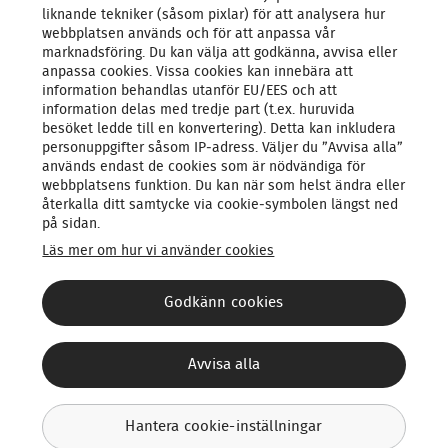
KONTAKTA OSS
liknande tekniker (såsom pixlar) för att analysera hur
webbplatsen används och för att anpassa vår
marknadsföring. Du kan välja att godkänna, avvisa eller
LARMSYSTEM
anpassa cookies. Vissa cookies kan innebära att
information behandlas utanför EU/EES och att
information delas med tredje part (t.ex. huruvida
PRODUKTER & TJÄNSTER
besöket ledde till en konvertering). Detta kan inkludera
personuppgifter såsom IP‑adress. Väljer du ”Avvisa alla”
används endast de cookies som är nödvändiga för
OM OSS
webbplatsens funktion. Du kan när som helst ändra eller
återkalla ditt samtycke via cookie‑symbolen längst ned
på sidan.
Läs mer om hur vi använder cookies
Godkänn cookies
Integritetsmeddelande
Utöva dina rättigheter
Avvisa alla
Ansvarsfull rapportering
FAQ - Tjänster och avtal
Cookiepolicy
Hantera cookie-inställningar
Hantera cookie-inställningar