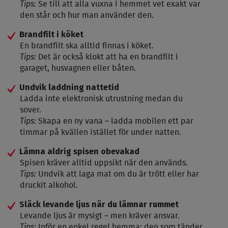
Tips:
Se till att alla vuxna i hemmet vet exakt var
den står och hur man använder den.
Brandfilt i köket
En brandfilt ska alltid finnas i köket.
Tips:
Det är också klokt att ha en brandfilt i
garaget, husvagnen eller båten.
Undvik laddning nattetid
Ladda inte elektronisk utrustning medan du
sover.
Tips:
Skapa en ny vana – ladda mobilen ett par
timmar på kvällen istället för under natten.
Lämna aldrig spisen obevakad
Spisen kräver alltid uppsikt när den används.
Tips:
Undvik att laga mat om du är trött eller har
druckit alkohol.
Släck levande ljus när du lämnar rummet
Levande ljus är mysigt – men kräver ansvar.
Tips:
Inför en enkel regel hemma: den som tänder