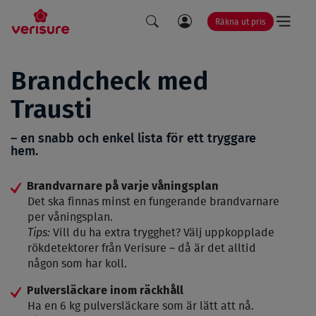
Räkna ut pris
LÄNK
SÖK
TILL
Brandcheck med
MINA
Trausti
SIDOR
– en snabb och enkel lista för ett tryggare
hem.
Brandvarnare på varje våningsplan
Det ska finnas minst en fungerande brandvarnare
per våningsplan.
Tips:
Vill du ha extra trygghet? Välj uppkopplade
rökdetektorer från Verisure – då är det alltid
någon som har koll.
Pulversläckare inom räckhåll
Ha en 6 kg pulversläckare som är lätt att nå.