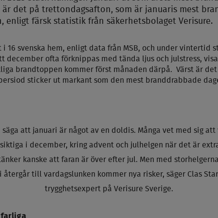
k är det på trettondagsafton, som är januaris mest br
 enligt färsk statistik från säkerhetsbolaget Verisure.
 i 16 svenska hem, enligt data från MSB, och under vintertid s
tt december ofta förknippas med tända ljus och julstress, visa
rkliga brandtoppen kommer först månaden därpå. Värst är det
persiod sticker ut markant som den mest branddrabbade dag
säga att januari är något av en doldis. Många vet med sig att 
rsiktiga i december, kring advent och julhelgen när det är ext
 tänker kanske att faran är över efter jul. Men med storhelgern
i återgår till vardagslunken kommer nya risker, säger Clas Sta
trygghetsexpert på Verisure Sverige.
farliga