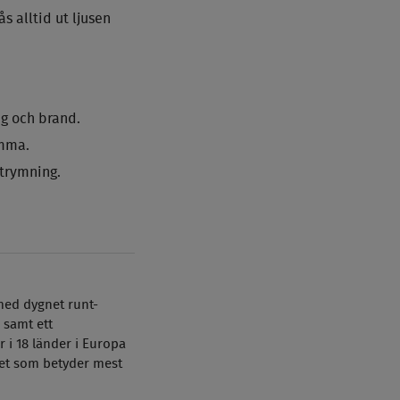
s alltid ut ljusen
ng och brand.
emma.
utrymning.
med dygnet runt-
 samt ett
 i 18 länder i Europa
et som betyder mest