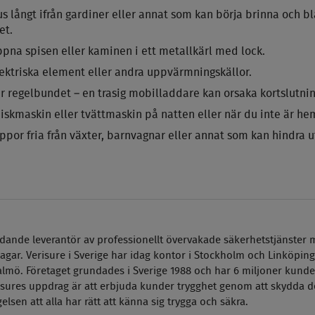
s långt ifrån gardiner eller annat som kan börja brinna och blå
et.
pna spisen eller kaminen i ett metallkärl med lock.
lektriska element eller andra uppvärmningskällor.
r regelbundet – en trasig mobilladdare kan orsaka kortslutni
diskmaskin eller tvättmaskin på natten eller när du inte är h
appor fria från växter, barnvagnar eller annat som kan hindra 
ledande leverantör av professionellt övervakade säkerhetstjänster 
agar. Verisure i Sverige har idag kontor i Stockholm och Linköping
lmö. Företaget grundades i Sverige 1988 och har 6 miljoner kunder
isures uppdrag är att erbjuda kunder
trygghet genom att skydda d
lsen att alla har rätt att känna sig trygga och säkra.