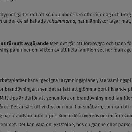
 dygnet gäller det att se upp under sen eftermiddag och tidig 
röktimmarna
n under de så kallade
, när människor lagar mat,
unt förnuft avgörande
Men det går att förebygga och träna fö
rwing påminner om vikten av att hela familjen vet hur man age
arbetsplatser har vi gedigna utrymningsplaner, återsamlingspl
r brandövningar, men det är lätt att glömma bort liknande pl
itt tips är därför att genomföra en brandövning med familje
ret. Det är särskilt viktigt om man har småbarn, som kan bli
 när brandvarnaren piper. Kom också överens om en återsam
hemmet. Det kan vara en lyktstolpe, hos en granne eller parker