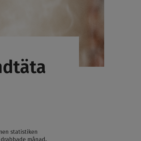
ndtäta
men statistiken
anddrabbade månad.