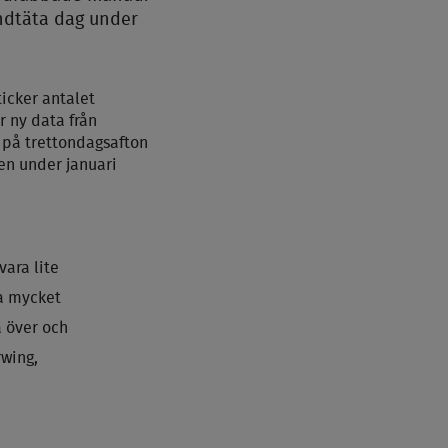
andtäta dag under
ticker antalet
r ny data från
 på trettondagsafton
en under januari
vara lite
ra mycket
a över och
rwing,