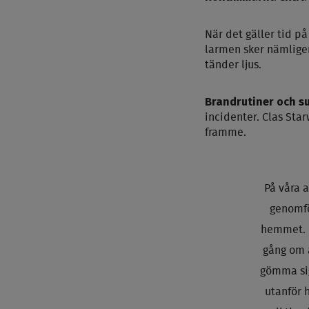
När det gäller tid på
larmen sker nämlige
tänder ljus.
Brandrutiner och s
incidenter. Clas Sta
framme.
På våra 
genomfö
hemmet. M
gång om å
gömma sig
utanför 