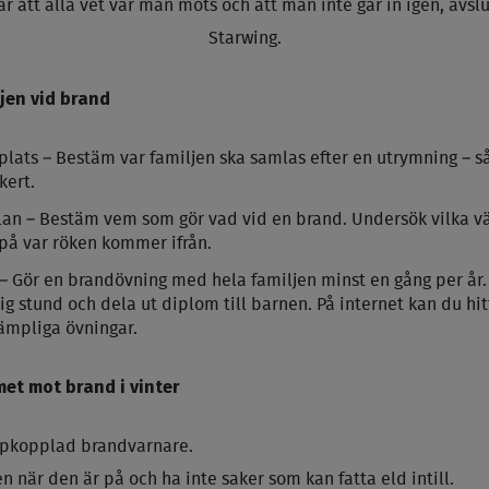
är att alla vet var man möts och att man inte går in igen, avslu
Starwing.
jen vid brand
lats – Bestäm var familjen ska samlas efter en utrymning – så
kert.
an – Bestäm vem som gör vad vid en brand. Undersök vilka vä
på var röken kommer ifrån.
– Gör en brandövning med hela familjen minst en gång per år. 
olig stund och dela ut diplom till barnen. På internet kan du hit
lämpliga övningar.
et mot brand i vinter
uppkopplad brandvarnare.
n när den är på och ha inte saker som kan fatta eld intill.