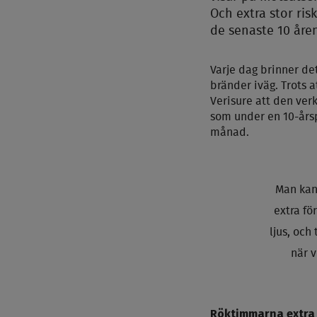
Och extra stor ris
de senaste 10 åren,
Varje dag brinner det
bränder iväg. Trots a
Verisure att den ve
som under en 10-års
månad.
Man kan 
extra fö
ljus, och
när v
Röktimmarna extra 