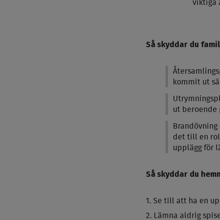
viktiga 
Så skyddar du famil
Återsamlingsp
kommit ut sä
Utrymningspl
ut beroende 
Brandövning 
det till en r
upplägg för 
Så skyddar du hemm
Se till att ha en 
Lämna aldrig spise