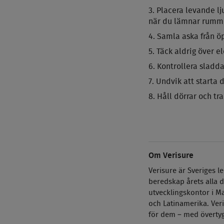
Placera levande lju
när du lämnar rumm
Samla aska från öp
Täck aldrig över e
Kontrollera sladda
Undvik att starta 
Håll dörrar och tr
Om Verisure
Verisure är Sveriges 
beredskap årets alla d
utvecklingskontor i Ma
och Latinamerika. Ver
för dem
– med övertyge