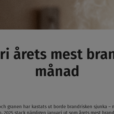
ri årets mest bra
månad
och granen har kastats ut borde brandrisken sjunka – 
n. 2025 stack nämligen januari ut som årets mest br