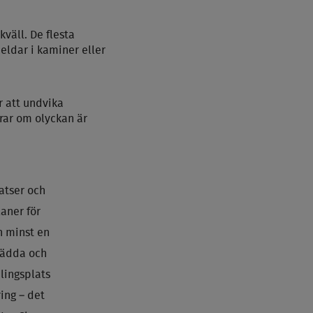
kväll. De flesta
 eldar i kaminer eller
r att undvika
rar om olyckan är
atser och
aner för
n minst en
 rädda och
lingsplats
ing – det