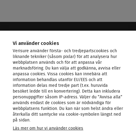
VERISURE - LEDANDE INOM SÄKERHET
Vi använder cookies
Verisure använder första- och tredjepartscookies och
KONTAKTA OSS
liknande tekniker (såsom pixlar) för att analysera hur
webbplatsen används och för att anpassa vår
marknadsföring. Du kan välja att godkänna, avvisa eller
LARMSYSTEM
anpassa cookies. Vissa cookies kan innebära att
information behandlas utanför EU/EES och att
information delas med tredje part (t.ex. huruvida
PRODUKTER & TJÄNSTER
besöket ledde till en konvertering). Detta kan inkludera
personuppgifter såsom IP‑adress. Väljer du ”Avvisa alla”
används endast de cookies som är nödvändiga för
OM OSS
webbplatsens funktion. Du kan när som helst ändra eller
återkalla ditt samtycke via cookie‑symbolen längst ned
på sidan.
Läs mer om hur vi använder cookies