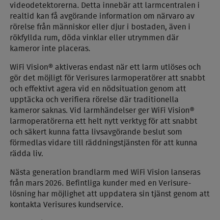
videodetektorerna. Detta innebär att larmcentralen i
realtid kan få avgörande information om närvaro av
rörelse från människor eller djur i bostaden, även i
rökfyllda rum, döda vinklar eller utrymmen där
kameror inte placeras.
WiFi Vision® aktiveras endast när ett larm utlöses och
gör det möjligt för Verisures larmoperatörer att snabbt
och effektivt agera vid en nödsituation genom att
upptäcka och verifiera rörelse där traditionella
kameror saknas. Vid larmhändelser ger WiFi Vision®
larmoperatörerna ett helt nytt verktyg för att snabbt
och säkert kunna fatta livsavgörande beslut som
förmedlas vidare till räddningstjänsten för att kunna
rädda liv.
Nästa generation brandlarm med WiFi Vision lanseras
från mars 2026. Befintliga kunder med en Verisure-
lösning har möjlighet att uppdatera sin tjänst genom att
kontakta Verisures kundservice.