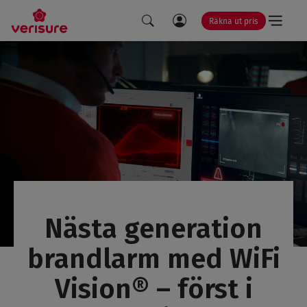
Räkna ut pris
LÄNK
SÖK
TILL
MINA
SIDOR
Nästa generation
brandlarm med WiFi
Vision® – först i