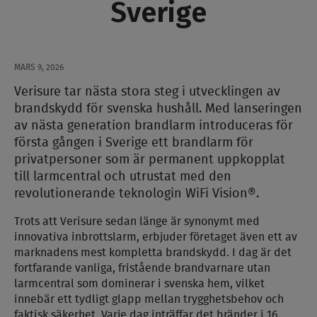
Sverige
MARS 9, 2026
Verisure tar nästa stora steg i utvecklingen av
brandskydd för svenska hushåll. Med lanseringen
av nästa generation brandlarm introduceras för
första gången i Sverige ett brandlarm för
privatpersoner som är permanent uppkopplat
till larmcentral och utrustat med den
revolutionerande teknologin WiFi Vision®.
Trots att Verisure sedan länge är synonymt med
innovativa inbrottslarm, erbjuder företaget även ett av
marknadens mest kompletta brandskydd. I dag är det
fortfarande vanliga, fristående brandvarnare utan
larmcentral som dominerar i svenska hem, vilket
innebär ett tydligt glapp mellan trygghetsbehov och
faktisk säkerhet. Varje dag inträffar det bränder i 16