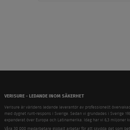
VERISURE - LEDANDE INOM SÄKERHET
Verisure är världens ledande leverantör av professionellt övervaka
med dygnet runt-respons i Sverige. Sedan vi grundades i Sverige 19
expanderat över Europa och Latinamerika. Idag har vi 6,3 miljoner ku
Våra 30 000 medarbetare globalt arbetar för att skydda det som be