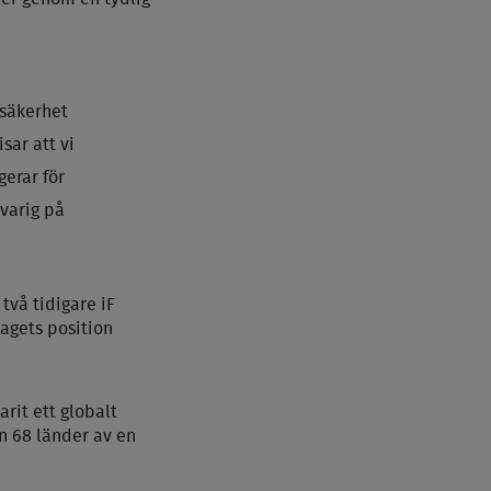
 säkerhet
sar att vi
erar för
svarig på
två tidigare iF
agets position
arit ett globalt
n 68 l
ä
nder av en