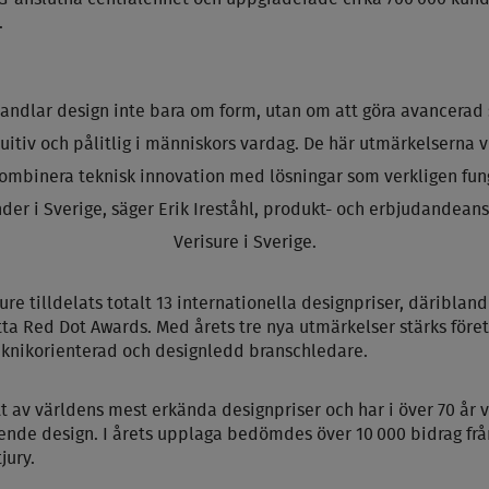
.
handlar design inte bara om form, utan om att göra avancerad
tuitiv och pålitlig i människors vardag. De här utmärkelserna vi
kombinera teknisk innovation med lösningar som verkligen fung
der i Sverige, säger Erik Ireståhl, produkt- och erbjudandean
Verisure i Sverige.
re tilldelats totalt 13 internationella designpriser, däribland 
ta Red Dot Awards. Med årets tre nya utmärkelser stärks föret
eknikorienterad och designledd branschledare.
t av världens mest erkända designpriser och har i över 70 år v
ående design. I årets upplaga bedömdes över 10
000 bidrag fr
å
jury.