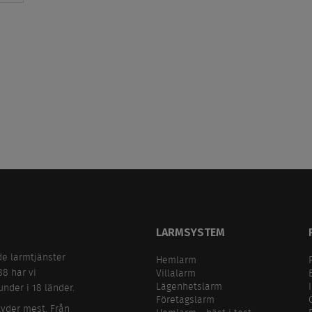
LARMSYSTEM
de larmtjänster
Hemlarm
88 har vi
Villalarm
Lägenhetslarm
nder i 18 länder.
Företagslarm
tyder mest. Från