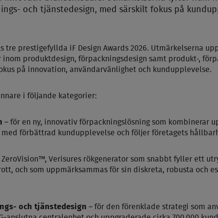
nings- och tjänstedesign, med särskilt fokus på kundu
ats tre prestigefyllda iF Design Awards 2026. Utmärkelserna
r inom produktdesign, förpackningsdesign samt produkt-, förp
fokus på innovation, användarvänlighet och kundupplevelse.
innare i följande kategorier:
n
– för en ny, innovativ förpackningslösning som kombinerar 
med förbättrad kundupplevelse och följer företagets hållbarhe
r ZeroVision™, Verisures rökgenerator som snabbt fyller ett u
nbrott, och som uppmärksammas för sin diskreta, robusta och est
ings- och tjänstedesign
– för den förenklade strategi som an
G
‑
anslutna centralenhet och uppgraderade cirka 700 000 kund