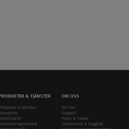
PRODUKTER & TJÄNSTER
OM OSS
Produkter & tjänster
Om oss
Brandlarm
Support
Inbrottslarm
Press & media
Övervakningskamera
Svenskarna & trygghet