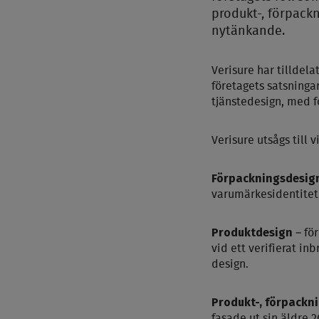
produkt-, förpack
nytänkande.
Verisure har tilldel
företagets satsninga
tjänstedesign, med 
Verisure utsågs till v
Förpackningsdesig
varumärkesidentitet 
Produktdesign
– fö
vid ett verifierat i
design.
Produkt-, förpackn
fasade ut sin äldre 2