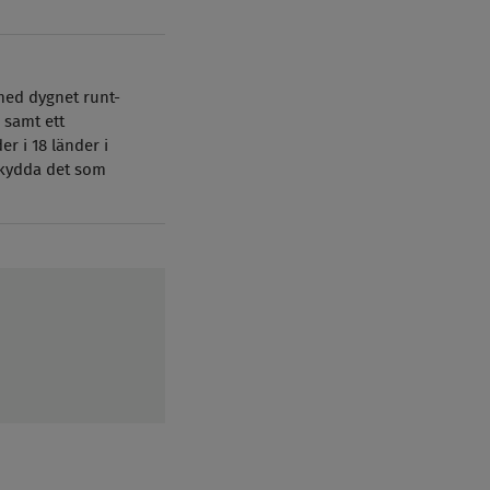
med dygnet runt-
 samt ett
r i 18 länder i
skydda det som