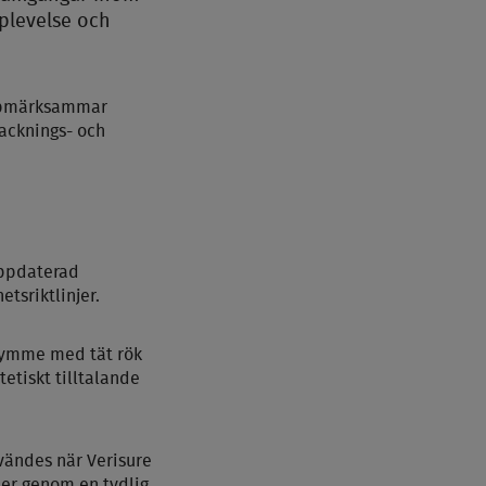
pplevelse och
 uppmärksammar
acknings- och
uppdaterad
tsriktlinjer.
trymme med tät rök
etiskt tilltalande
vändes när Verisure
er genom en tydlig