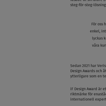
steg
‑
för
‑
steg
‑
lösning
För oss 
enkel, in
lyckas 
våra kun
Sedan 2021 har Verisu
Design Awards och åt
ytterligare som en t
iF Design Award är et
riktmärke för enast
internationell expert