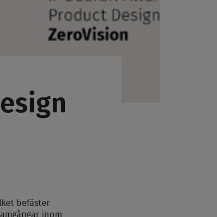
Design
lket befäster
 framgångar inom