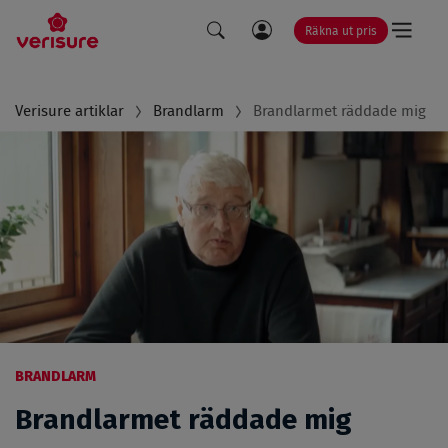
Räkna ut pris
LÄNK
SÖK
TILL
Breadcrumb
Verisure artiklar
Brandlarm
Brandlarmet räddade mig
MINA
SIDOR
BRANDLARM
Brandlarmet räddade mig