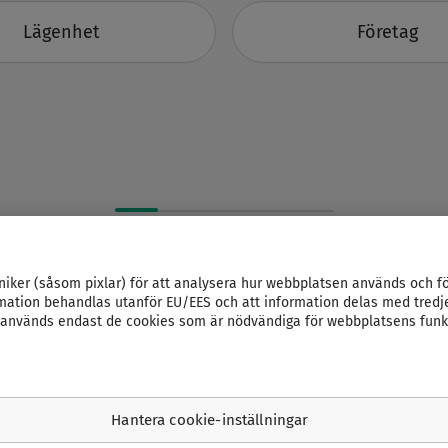
Lägenhet
Företag
1
/
5
niker (såsom pixlar) för att analysera hur webbplatsen används och fö
mation behandlas utanför EU/EES och att information delas med tredje p
” används endast de cookies som är nödvändiga för webbplatsens funkti
Hantera cookie-inställningar