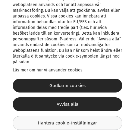
webbplatsen används och för att anpassa vår
Mer än 160 m2
marknadsföring. Du kan välja att godkänna, avvisa eller
anpassa cookies. Vissa cookies kan innebära att
information behandlas utanför EU/EES och att
information delas med tredje part (t.ex. huruvida
besöket ledde till en konvertering). Detta kan inkludera
personuppgifter såsom IP‑adress. Väljer du ”Avvisa alla”
används endast de cookies som är nödvändiga för
/
1
4
webbplatsens funktion. Du kan när som helst ändra eller
återkalla ditt samtycke via cookie‑symbolen längst ned
på sidan.
Läs mer om hur vi använder cookies
Godkänn cookies
Avvisa alla
©
2026
Verisure
Integritetspolicy
Cookies
Hantera cookie-inställningar