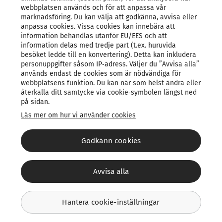
webbplatsen används och för att anpassa vår
Lägenhet
marknadsföring. Du kan välja att godkänna, avvisa eller
anpassa cookies. Vissa cookies kan innebära att
information behandlas utanför EU/EES och att
information delas med tredje part (t.ex. huruvida
Företag
besöket ledde till en konvertering). Detta kan inkludera
personuppgifter såsom IP‑adress. Väljer du ”Avvisa alla”
används endast de cookies som är nödvändiga för
webbplatsens funktion. Du kan när som helst ändra eller
återkalla ditt samtycke via cookie‑symbolen längst ned
på sidan.
/
1
5
Läs mer om hur vi använder cookies
Godkänn cookies
Avvisa alla
©
2026
Verisure
Integritetspolicy
Cookies
Hantera cookie-inställningar