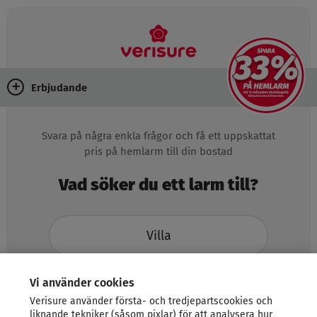
Erbjudande
Svara på några enkla frågor och få ett uppskattat
pris på hemlarm till din bostad
Vad söker du ett larm till?
Villa
Vi använder cookies
Radhus
Verisure använder första- och tredjepartscookies och
liknande tekniker (såsom pixlar) för att analysera hur