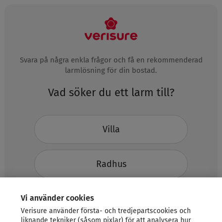
Svara på några enkla frågor och få en rekommenderad
larmlösning för din bostad.
Vad söker du ett larm till?
Villa
Radhus
Vi använder cookies
Lägenhet
Verisure använder första- och tredjepartscookies och
liknande tekniker (såsom pixlar) för att analysera hur