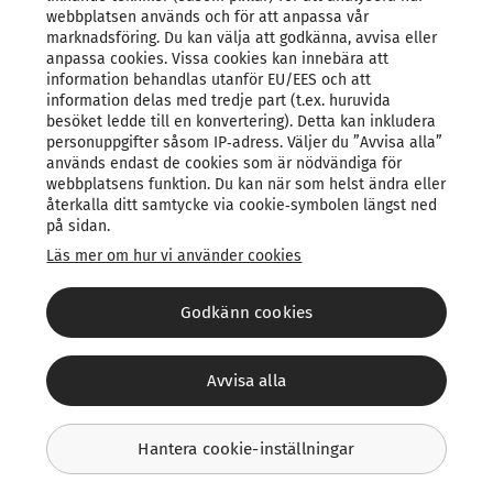
webbplatsen används och för att anpassa vår
Företag
marknadsföring. Du kan välja att godkänna, avvisa eller
anpassa cookies. Vissa cookies kan innebära att
information behandlas utanför EU/EES och att
information delas med tredje part (t.ex. huruvida
besöket ledde till en konvertering). Detta kan inkludera
personuppgifter såsom IP‑adress. Väljer du ”Avvisa alla”
används endast de cookies som är nödvändiga för
/
1
5
webbplatsens funktion. Du kan när som helst ändra eller
återkalla ditt samtycke via cookie‑symbolen längst ned
på sidan.
Läs mer om hur vi använder cookies
Godkänn cookies
Avvisa alla
©
2026
Verisure
Integritetspolicy
Cookies
Hantera cookie-inställningar