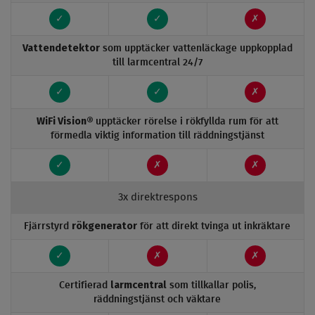
✓
✓
✗
Vattendetektor
som upptäcker vattenläckage uppkopplad
till larmcentral 24/7
✓
✓
✗
WiFi Vision®
upptäcker rörelse i rökfyllda rum för att
förmedla viktig information till räddningstjänst
✓
✗
✗
3x direktrespons
rökgenerator
Fjärrstyrd
för att direkt tvinga ut inkräktare
✓
✗
✗
larmcentral
Certifierad
som tillkallar polis,
räddningstjänst och väktare