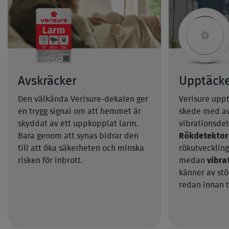
Avskräcker
Upptäck
Den välkända Verisure-dekalen ger
Verisure upptä
en trygg signal om att hemmet är
skede med av
skyddat av ett uppkopplat larm.
vibrationsdet
Rökdetektor
Bara genom att synas bidrar den
till att öka säkerheten och minska
rökutveckling
vibra
risken för inbrott.
medan
känner av stö
redan innan tj