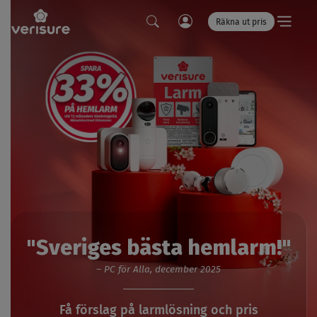
Räkna ut pris
LÄNK
SÖK
TILL
MINA
SIDOR
"Sveriges bästa hemlarm!"
– PC för Alla, december 2025
Få förslag på larmlösning och pris