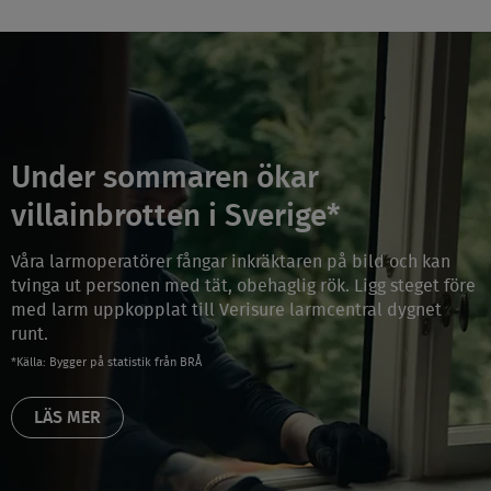
Under sommaren ökar
villainbrotten i Sverige*
Våra larmoperatörer fångar inkräktaren på bild och kan
tvinga ut personen med tät, obehaglig rök. Ligg steget före
med larm uppkopplat till Verisure larmcentral dygnet
runt.
*Källa: Bygger på statistik från BRÅ
LÄS MER