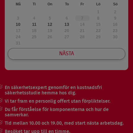
Må
Ti
On
To
Fr
Lö
Sö
1
2
3
4
5
6
7
8
9
10
11
12
13
14
15
16
17
18
19
20
21
22
23
24
25
26
27
28
29
30
31
NÄSTA
Välj tid
En säkerhetsexpert genomför en kostnadsfri
säkerhetsstudie hemma hos dig.
Vi tar fram en personlig offert utan förpliktelser.
Du får förståelse för komponenterna och hur de
samverkar.
Tid mellan 10.00 och 19.00, med start nästa arbetsdag.
Besöket tar upp till en timme.