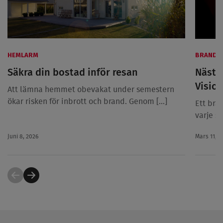
HEMLARM
BRANDL
Säkra din bostad inför resan
Nästa
Visio
Att lämna hemmet obevakat under semestern
ökar risken för inbrott och brand. Genom [...]
Ett bra
varje s
Juni 8, 2026
Mars 11, 2