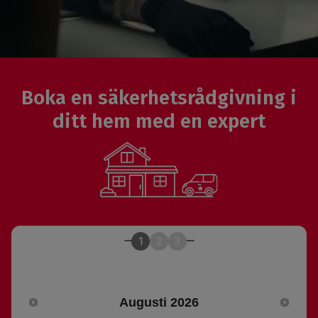
Boka en säkerhetsrådgivning i
ditt hem med en expert
1
2
3
Välj datum
Augusti
2026