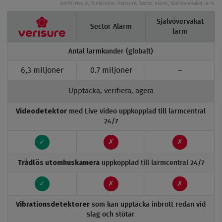
Jämförelse av funktioner: Verisure, Sector Alarm, Självövervakat larm
Självövervakat
Sector Alarm
Verisure
larm
Antal larmkunder (globalt)
6,3 miljoner
0.7 miljoner
–
Upptäcka, verifiera, agera
Videodetektor
med Live video uppkopplad till larmcentral
24/7
✓
✗
✗
Trådlös utomhuskamera
uppkopplad till larmcentral 24/7
✓
✗
✗
Vibrationsdetektorer
som kan upptäcka inbrott redan vid
slag och stötar