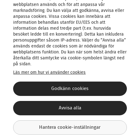
webbplatsen används och för att anpassa vår
marknadsföring. Du kan välja att godkänna, avvisa eller
anpassa cookies. Vissa cookies kan innebära att
information behandlas utanför EU/EES och att
information delas med tredje part (t.ex. huruvida
besöket ledde till en konvertering). Detta kan inkludera
personuppgifter såsom IP‑adress. Väljer du ”Avvisa alla”
används endast de cookies som är nödvändiga för
webbplatsens funktion. Du kan när som helst ändra eller
Vi kan komma att skicka sms för att nå dig. Läs mer om
återkalla ditt samtycke via cookie‑symbolen längst ned
Dataskydd i vårt
integritetsmeddelande
på sidan.
Läs mer om hur vi använder cookies
Godkänn cookies
Vad påverkar priset?
För att ge dig ett exakt pris och rekommendera en lösning som
passar just ditt hem, erbjuder vi en kostnadsfri konsultation.
Avvisa alla
Priset beror på hur många och vilka komponenter som
installeras, vilket i sin tur beror på ditt hems planlösning och
dina behov och önskemål.
Hantera cookie-inställningar
*Villkor