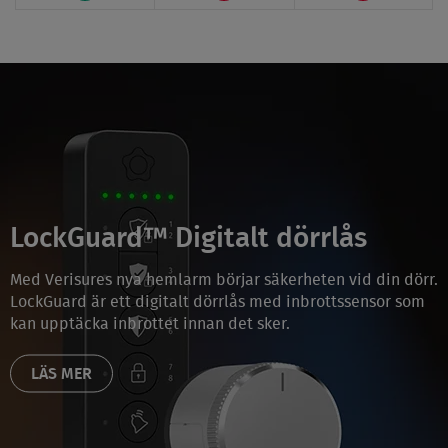
LockGuard™ Digitalt dörrlås
Med Verisures nya hemlarm börjar säkerheten vid din dörr.
LockGuard är ett digitalt dörrlås med inbrottssensor som
kan upptäcka inbrottet innan det sker.
LÄS MER